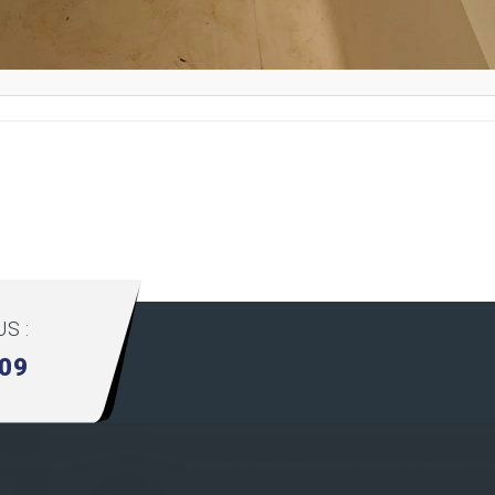
S :
.09