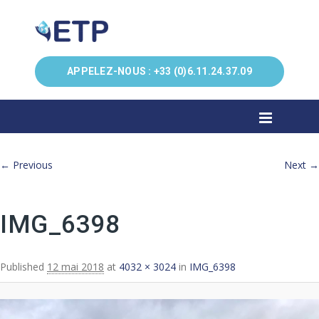
APPELEZ-NOUS :
+33 (0)6.11.24.37.09
Image navigation
← Previous
Next →
IMG_6398
Published
12 mai 2018
at
4032 × 3024
in
IMG_6398