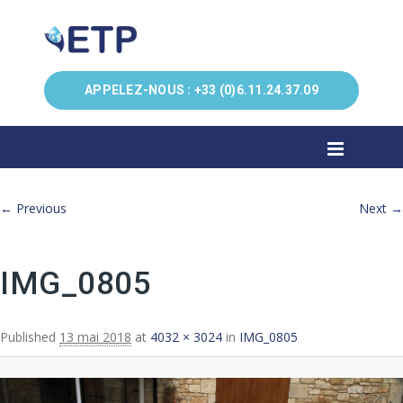
APPELEZ-NOUS :
+33 (0)6.11.24.37.09
Image navigation
← Previous
Next →
IMG_0805
Published
13 mai 2018
at
4032 × 3024
in
IMG_0805