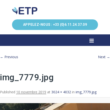
APPELEZ-NOUS :
+33 (0)6.11.24.37.09
Image navigation
← Previous
Next →
img_7779.jpg
Published
10 novembre 2019
at
3024 × 4032
in
img_7779.jpg