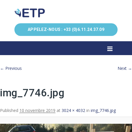
APPELEZ-NOUS :
+33 (0)6.11.24.37.09
Image navigation
← Previous
Next →
img_7746.jpg
Published
10 novembre 2019
at
3024 × 4032
in
img_7746.jpg