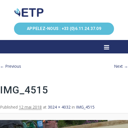
APPELEZ-NOUS :
+33 (0)6.11.24.37.09
Image navigation
← Previous
Next →
IMG_4515
Published
12 mai 2018
at
3024 × 4032
in
IMG_4515