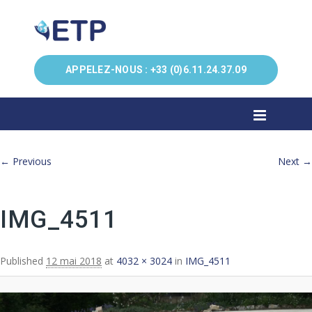
APPELEZ-NOUS :
+33 (0)6.11.24.37.09
Image navigation
← Previous
Next →
IMG_4511
Published
12 mai 2018
at
4032 × 3024
in
IMG_4511