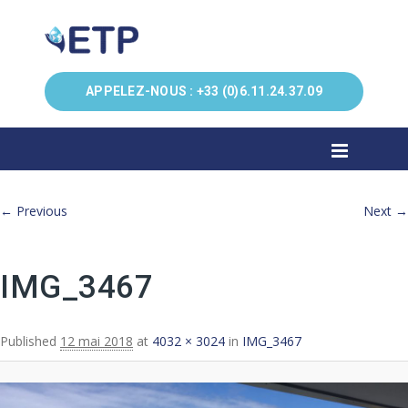
APPELEZ-NOUS :
+33 (0)6.11.24.37.09
Image navigation
← Previous
Next →
IMG_3467
Published
12 mai 2018
at
4032 × 3024
in
IMG_3467